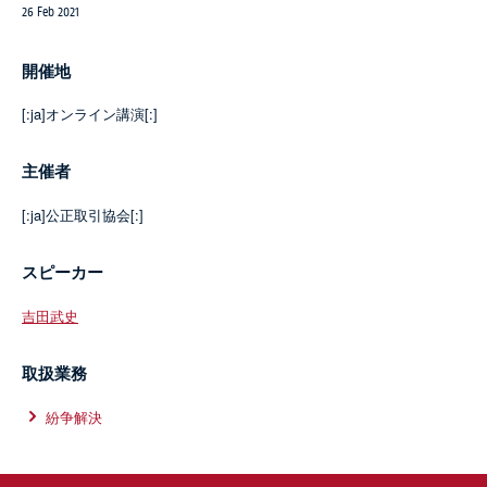
26 Feb 2021
開催地
[:ja]オンライン講演[:]
主催者
[:ja]公正取引協会[:]
スピーカー
吉田武史
取扱業務
紛争解決