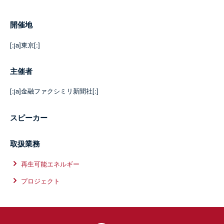
開催地
[:ja]東京[:]
主催者
[:ja]金融ファクシミリ新聞社[:]
スピーカー
取扱業務
再生可能エネルギー
プロジェクト