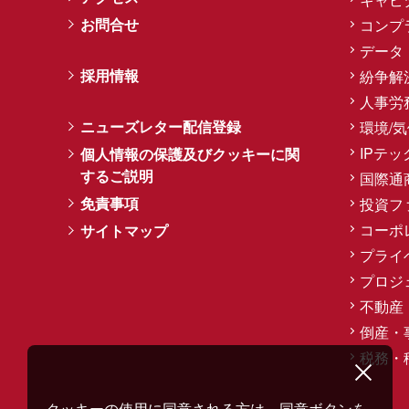
お問合せ
コンプ
データ
採用情報
紛争解
人事労
ニューズレター配信登録
環境/
IPテッ
個人情報の保護及びクッキーに関
するご説明
国際通
免責事項
投資フ
コーポ
サイトマップ
プライ
プロジ
不動産
倒産・
税務・
クッキーの使用に同意される方は、同意ボタンを