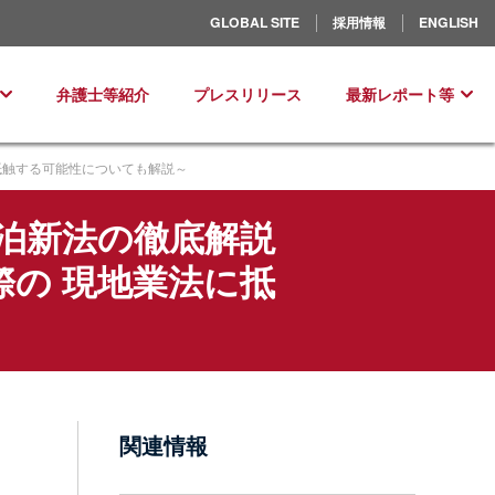
北米／ラテンアメリカ
GLOBAL SITE
採用情報
ENGLISH
ヨーロッパ
弁護士等紹介
プレスリリース
最新レポート等
抵触する可能性についても解説～
泊新法の徹底解説
の 現地業法に抵
～
関連情報