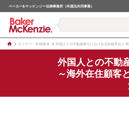
倒産・事業再生
ベーカー&マッケンジー法律事務所（外国法共同事業）
著書
セミナー・外部講演
外国人との不動産取引における法的留意点と 
外国人との不動
～海外在住顧客