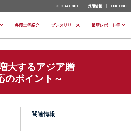
北米／ラテンアメリカ
GLOBAL SITE
採用情報
ENGLISH
ヨーロッパ
弁護士等紹介
プレスリリース
最新レポート等
増大するアジア贈
応のポイント～
関連情報