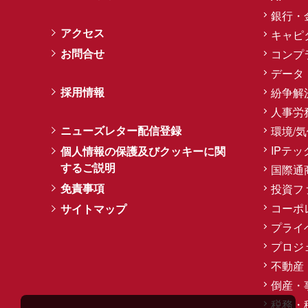
銀行・
アクセス
キャピ
お問合せ
コンプ
データ
採用情報
紛争解
人事労
ニューズレター配信登録
環境/
IPテッ
個人情報の保護及びクッキーに関
するご説明
国際通
免責事項
投資フ
コーポ
サイトマップ
プライ
プロジ
不動産
倒産・
税務・