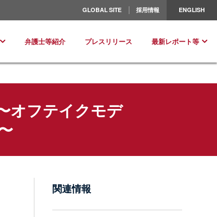
北米／ラテンアメリカ
GLOBAL SITE
採用情報
ENGLISH
ヨーロッパ
弁護士等紹介
プレスリリース
最新レポート等
 〜オフテイクモデ
て〜
関連情報