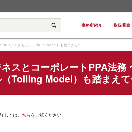
税務・移転価格
事務所紹介
取扱業務
サイト内検索
フテイクモデル（Tolling Model）も踏まえて〜
ネスとコーポレートPPA法務
（Tolling Model）も踏まえ
詳しくは
こちら
をご覧ください。