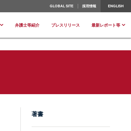
北米／ラテンアメリカ
GLOBAL SITE
採用情報
ENGLISH
ヨーロッパ
弁護士等紹介
プレスリリース
最新レポート等
著書