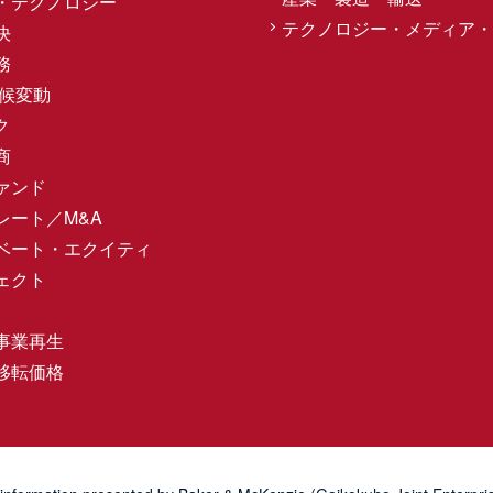
・テクノロジー
テクノロジー・メディア・
決
務
気候変動
ク
商
ァンド
レート／M&A
ベート・エクイティ
ェクト
事業再生
移転価格