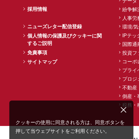
データ
採用情報
紛争解
人事労
ニューズレター配信登録
環境/
IPテッ
個人情報の保護及びクッキーに関
するご説明
国際通
免責事項
投資フ
コーポ
サイトマップ
プライ
プロジ
不動産
倒産・
税務・
クッキーの使用に同意される方は、同意ボタンを
押して当ウェブサイトをご利用ください。