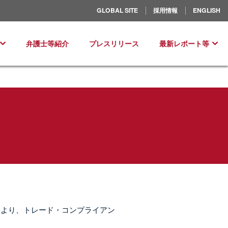
北米／ラテンアメリカ
GLOBAL SITE
採用情報
ENGLISH
ヨーロッパ
弁護士等紹介
プレスリリース
最新レポート等
により、トレード・コンプライアン