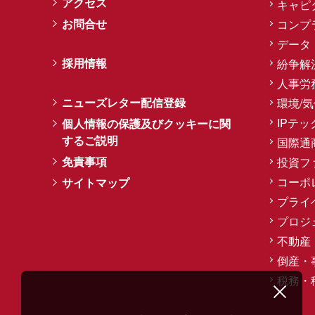
アクセス
キャピ
お問合せ
コンプ
データ
採用情報
紛争解
人事労
ニューズレター配信登録
環境/
IPテッ
個人情報の保護及びクッキーに関
するご説明
国際通
免責事項
投資フ
コーポ
サイトマップ
プライ
プロジ
不動産
倒産・
税務・