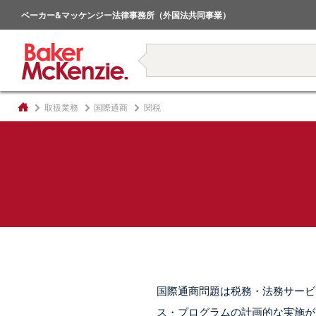
倒産・事業再生
ベーカー&マッケンジー法律事務所（外国法共同事業）
著書
取扱業務
国際通商
関税
国際通商問題は税務・法務サービ
ス・プログラムの計画的な実施が