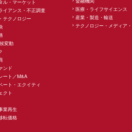
金融機関
タル・マーケット
医療・ライフサイエンス
ライアンス・不正調査
産業・製造・輸送
・テクノロジー
テクノロジー・メディア・
決
務
気候変動
ク
商
ァンド
レート／M&A
ベート・エクイティ
ェクト
事業再生
移転価格