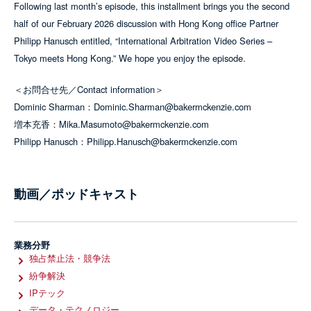
Following last month’s episode, this installment brings you the second
half of our February 2026 discussion with Hong Kong office Partner
Philipp Hanusch entitled, “International Arbitration Video Series –
Tokyo meets Hong Kong.” We hope you enjoy the episode.
＜お問合せ先／Contact information＞
Dominic Sharman：Dominic.Sharman@bakermckenzie.com
増本充香：Mika.Masumoto@bakermckenzie.com
Philipp Hanusch：Philipp.Hanusch@bakermckenzie.com
動画／ポッドキャスト
業務分野
独占禁止法・競争法
紛争解決
IPテック
データ・テクノロジー