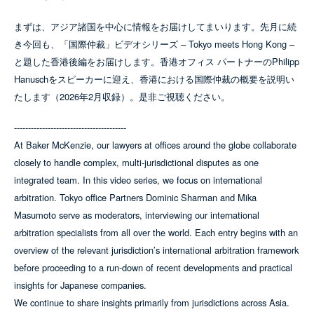
まずは、アジア諸国を中心に情報をお届けしてまいります。先月に続
き今回も、「国際仲裁」ビデオシリーズ – Tokyo meets Hong Kong –
と題した香港後編をお届けします。香港オフィス パートナーのPhilipp
Hanuschをスピーカーに迎え、香港における国際仲裁の概要を説明い
たします（2026年2月収録）。是非ご視聴ください。
----------------------------------------
At Baker McKenzie, our lawyers at offices around the globe collaborate
closely to handle complex, multi-jurisdictional disputes as one
integrated team. In this video series, we focus on international
arbitration. Tokyo office Partners Dominic Sharman and Mika
Masumoto serve as moderators, interviewing our international
arbitration specialists from all over the world. Each entry begins with an
overview of the relevant jurisdiction’s international arbitration framework
before proceeding to a run-down of recent developments and practical
insights for Japanese companies.
We continue to share insights primarily from jurisdictions across Asia.