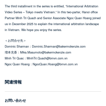
The third installment in the series is entitled, “International Arbitration
Video Series – Tokyo meets Vietnam.” In this two-parter, Hanoi office
Partner Minh Tri Quach and Senior Associate Ngoc Quan Hoang joined
us in December 2025 to explain the international arbitration landscape
in Vietnam. We hope you enjoy the series.
＜お問合せ先＞
Dominic Sharman：Dominic.Sharman@bakermckenzie.com
増本充香：Mika.Masumoto@bakermckenzie.com
Minh Tri Quac：MinhTri.Quach@bmvn.com.vn
Ngoc Quan Hoang：NgocQuan.Hoang@bmvn.com.vn
関連情報
お問い合わせ