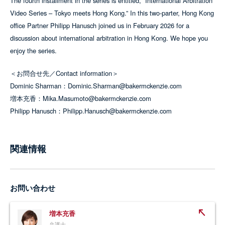
The fourth installment in the series is entitled, “International Arbitration
Video Series – Tokyo meets Hong Kong.” In this two-parter, Hong Kong
office Partner Philipp Hanusch joined us in February 2026 for a
discussion about international arbitration in Hong Kong. We hope you
enjoy the series.
＜お問合せ先／Contact information＞
Dominic Sharman：Dominic.Sharman@bakermckenzie.com
増本充香：Mika.Masumoto@bakermckenzie.com
Philipp Hanusch：Philipp.Hanusch@bakermckenzie.com
関連情報
お問い合わせ
増本充香
弁護士