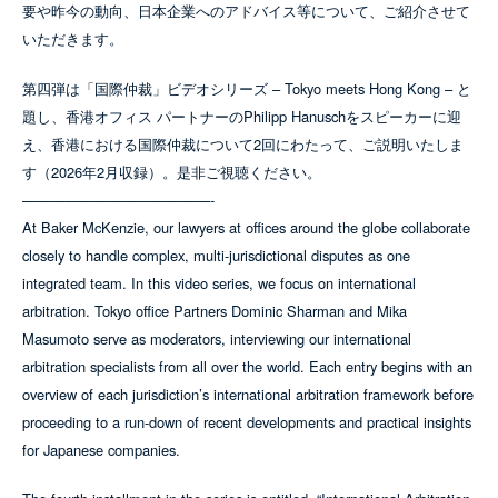
要や昨今の動向、日本企業へのアドバイス等について、ご紹介させて
いただきます。
第四弾は「国際仲裁」ビデオシリーズ – Tokyo meets Hong Kong – と
題し、香港オフィス パートナーのPhilipp Hanuschをスピーカーに迎
え、香港における国際仲裁について2回にわたって、ご説明いたしま
す（2026年2月収録）。是非ご視聴ください。
—————————————-
At Baker McKenzie, our lawyers at offices around the globe collaborate
closely to handle complex, multi-jurisdictional disputes as one
integrated team. In this video series, we focus on international
arbitration. Tokyo office Partners Dominic Sharman and Mika
Masumoto serve as moderators, interviewing our international
arbitration specialists from all over the world. Each entry begins with an
overview of each jurisdiction’s international arbitration framework before
proceeding to a run-down of recent developments and practical insights
for Japanese companies.