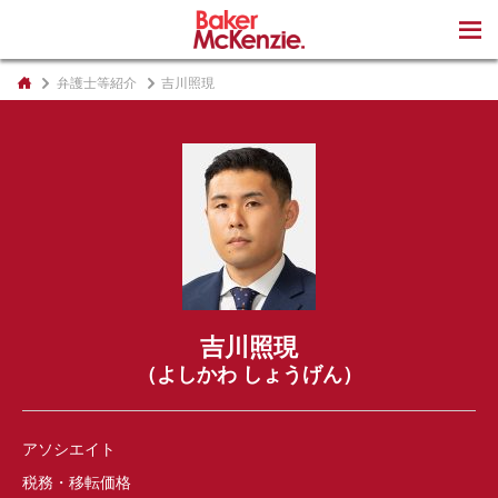
著書
弁護士等紹介
吉川照現
吉川照現
（よしかわ しょうげん）
アソシエイト
税務・移転価格