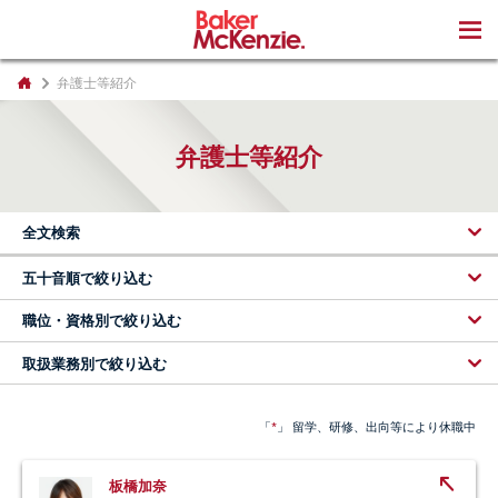
著書
弁護士等紹介
弁護士等紹介
全文検索
五十音順で絞り込む
職位・資格別で絞り込む
取扱業務別で絞り込む
*
「
」 留学、研修、出向等により休職中
板橋加奈