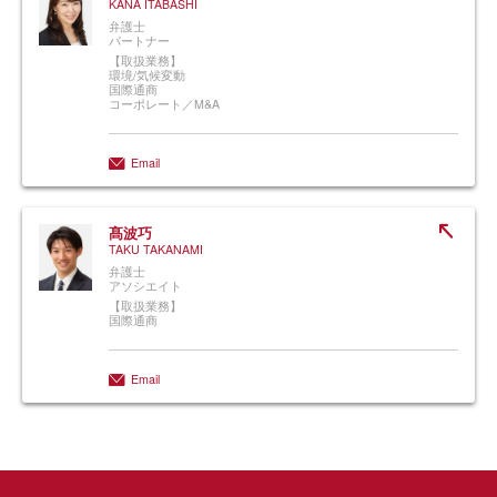
KANA ITABASHI
弁護士
パートナー
【取扱業務】
環境/気候変動
国際通商
コーポレート／M&A
Email
髙波巧
TAKU TAKANAMI
弁護士
アソシエイト
【取扱業務】
国際通商
Email