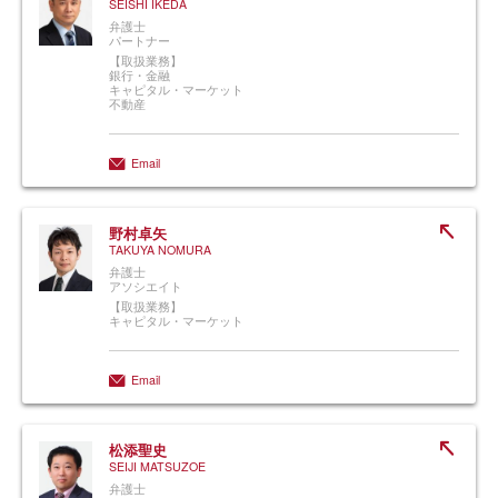
SEISHI IKEDA
弁護士
パートナー
【取扱業務】
銀行・金融
キャピタル・マーケット
不動産
Email
野村卓矢
TAKUYA NOMURA
弁護士
アソシエイト
【取扱業務】
キャピタル・マーケット
Email
松添聖史
SEIJI MATSUZOE
弁護士