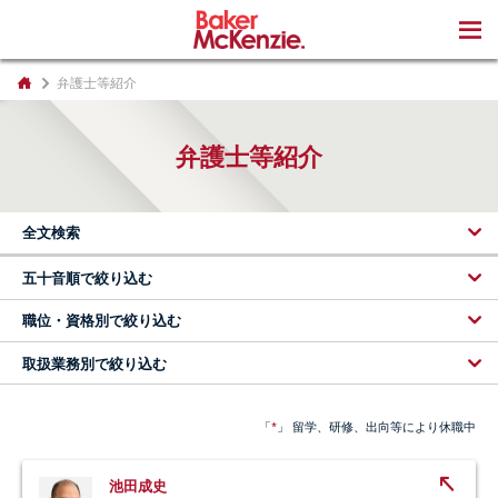
著書
弁護士等紹介
弁護士等紹介
全文検索
五十音順で絞り込む
職位・資格別で絞り込む
取扱業務別で絞り込む
*
「
」 留学、研修、出向等により休職中
池田成史