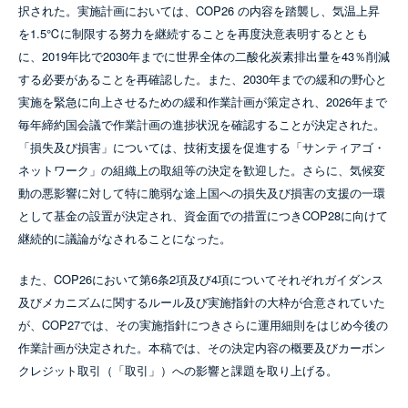
択された。実施計画においては、COP26 の内容を踏襲し、気温上昇
を1.5℃に制限する努力を継続することを再度決意表明するととも
に、2019年比で2030年までに世界全体の二酸化炭素排出量を43％削減
する必要があることを再確認した。また、2030年までの緩和の野心と
実施を緊急に向上させるための緩和作業計画が策定され、2026年まで
毎年締約国会議で作業計画の進捗状況を確認することが決定された。
「損失及び損害」については、技術支援を促進する「サンティアゴ・
ネットワーク」の組織上の取組等の決定を歓迎した。さらに、気候変
動の悪影響に対して特に脆弱な途上国への損失及び損害の支援の一環
として基金の設置が決定され、資金面での措置につきCOP28に向けて
継続的に議論がなされることになった。
また、COP26において第6条2項及び4項についてそれぞれガイダンス
及びメカニズムに関するルール及び実施指針の大枠が合意されていた
が、COP27では、その実施指針につきさらに運用細則をはじめ今後の
作業計画が決定された。本稿では、その決定内容の概要及びカーボン
クレジット取引（「取引」）への影響と課題を取り上げる。