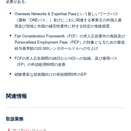
必要がある。
Overseas Networks & Expertise Passという新しいワークパス
（通称「ONEパス」）並びにこれに関連する事業主の外国人雇
用及び現地と外国の補完性要件に対する特定の免除措置
Fair Consideration Framework（FCF）の求人広告要件の免除及び
Personalised Employment Pass（PEP）の対象となるための最低
給与基準額の22,500シンガポールドルへの引上げ
FCFの求人広告期間の28日から14日への短縮、及び雇用パス
（EP）の申請処理時間の改善
経験豊富な技術職向けの有効期間5年のEP
関連情報
取扱業務
アジアパシフィック