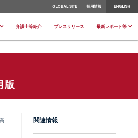
北米／ラテンアメリカ
GLOBAL SITE
採用情報
ENGLISH
ヨーロッパ
弁護士等紹介
プレスリリース
最新レポート等
8月版
関連情報
が高