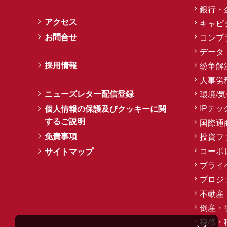
銀行・
アクセス
キャピ
お問合せ
コンプ
データ
採用情報
紛争解
人事労
ニューズレター配信登録
環境/
IPテッ
個人情報の保護及びクッキーに関
するご説明
国際通
免責事項
投資フ
コーポ
サイトマップ
プライ
プロジ
不動産
倒産・
税務・