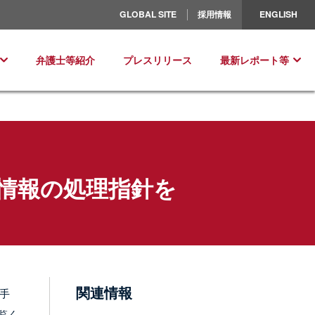
北米／ラテンアメリカ
GLOBAL SITE
採用情報
ENGLISH
ヨーロッパ
弁護士等紹介
プレスリリース
最新レポート等
情報の処理指針を
関連情報
報手
覧く