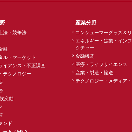
野
産業分野
止法・競争法
コンシューマーグッズ＆リ
エネルギー・鉱業・インフ
クチャー
金融
金融機関
タル・マーケット
医療・ライフサイエンス
ライアンス・不正調査
産業・製造・輸送
・テクノロジー
テクノロジー・メディア・
決
務
気候変動
ク
商
ァンド
レート／M&A