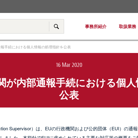
税務・移転価格
事務所紹介
取扱業務
サイト内検索
通報手続における個人情報の処理指針を公表
16 Mar 2020
機関が内部通報手続における個人
公表
otection Supervisor）は、EUの行政機関および公的団体（EUI）の通
しました。本指針でEUIに求められている主要な対応策の概要をご