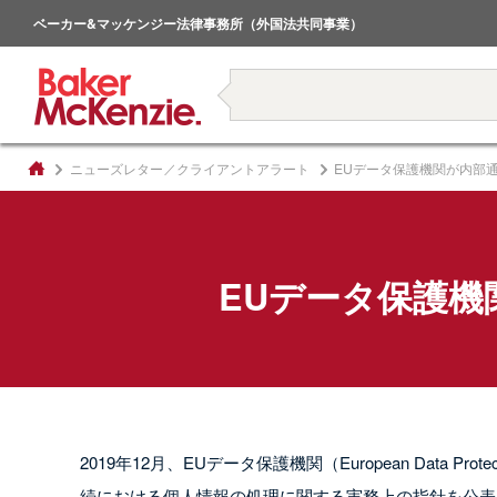
倒産・事業再生
ベーカー&マッケンジー法律事務所（外国法共同事業）
著書
ニューズレター／クライアントアラート
EUデータ保護機関が内部
EUデータ保護
2019年12月、EUデータ保護機関（European Data Pr
続における個人情報の処理に関する実務上の指針を公表