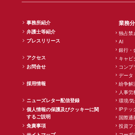
事務所紹介
業務分
弁護士等紹介
独占禁
プレスリリース
AI
銀行・
アクセス
キャピ
お問合せ
コンプ
データ
採用情報
紛争解
人事労
ニューズレター配信登録
環境/
IPテッ
個人情報の保護及びクッキーに関
するご説明
国際通
免責事項
投資フ
コーポ
サイトマップ