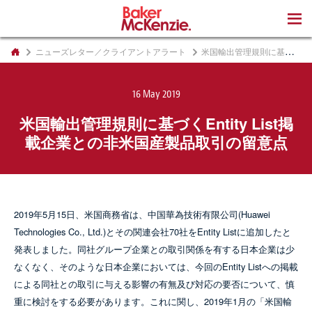
著書
ニューズレター／クライアントアラート
米国輸出管理規則に基づくEntity List掲載企業との非米国産製品取引の留意点
16 May 2019
米国輸出管理規則に基づくEntity List掲
載企業との非米国産製品取引の留意点
2019年5月15日、米国商務省は、中国華為技術有限公司(Huawei
Technologies Co., Ltd.)とその関連会社70社をEntity Listに追加したと
発表しました。同社グループ企業との取引関係を有する日本企業は少
なくなく、そのような日本企業においては、今回のEntity Listへの掲載
による同社との取引に与える影響の有無及び対応の要否について、慎
重に検討をする必要があります。これに関し、2019年1月の「米国輸