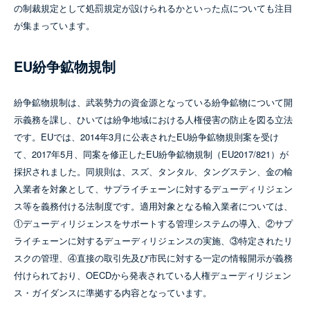
の制裁規定として処罰規定が設けられるかといった点についても注目
が集まっています。
EU紛争鉱物規制
紛争鉱物規制は、武装勢力の資金源となっている紛争鉱物について開
示義務を課し、ひいては紛争地域における人権侵害の防止を図る立法
です。EUでは、2014年3月に公表されたEU紛争鉱物規則案を受け
て、2017年5月、同案を修正したEU紛争鉱物規制（EU2017/821）が
採択されました。同規則は、スズ、タンタル、タングステン、金の輸
入業者を対象として、サプライチェーンに対するデューディリジェン
ス等を義務付ける法制度です。適用対象となる輸入業者については、
①デューディリジェンスをサポートする管理システムの導入、②サプ
ライチェーンに対するデューディリジェンスの実施、③特定されたリ
スクの管理、④直接の取引先及び市民に対する一定の情報開示が義務
付けられており、OECDから発表されている人権デューディリジェン
ス・ガイダンスに準拠する内容となっています。