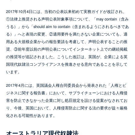
2017年10月4日には、当初の公表以来初めて実務ガイドが改訂され、
①法律上推奨される声明公表対象事項について、「may contain（含み
うる）」から「should aim to contain（含まれるようにされるべきであ
る）」へと表現の変更、②適用要件を満たさない企業についても、適
用ある大規模企業からの報告要請を考慮して、声明公表することの推
奨、③前年度以前の声明公表についてインターネット上での継続掲載
の推奨等が追記されました。こうした改訂は、英国が、企業による英
国現代奴隷法コンプライアンスを推進させる意向であることを示して
います。
2017年4月には、英国議会人権合同委員会から発表された「人権とビ
ジネスに関する報告書」において、サプライチェーンにおける人権侵
害を防止できなかった企業に対し処罰規定を設ける提案がなされてお
り、今後、英国において、人権侵害防止に関する法の要求が益々厳格
化される可能性があります。
オーストラリア現代奴隷法