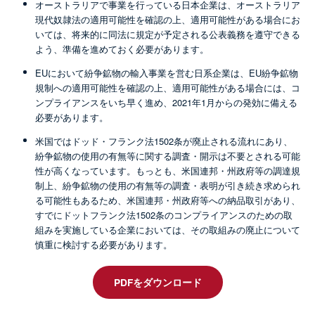
オーストラリアで事業を行っている日本企業は、オーストラリア
現代奴隷法の適用可能性を確認の上、適用可能性がある場合にお
いては、将来的に同法に規定が予定される公表義務を遵守できる
よう、準備を進めておく必要があります。
EUにおいて紛争鉱物の輸入事業を営む日系企業は、EU紛争鉱物
規制への適用可能性を確認の上、適用可能性がある場合には、コ
ンプライアンスをいち早く進め、2021年1月からの発効に備える
必要があります。
米国ではドッド・フランク法1502条が廃止される流れにあり、
紛争鉱物の使用の有無等に関する調査・開示は不要とされる可能
性が高くなっています。もっとも、米国連邦・州政府等の調達規
制上、紛争鉱物の使用の有無等の調査・表明が引き続き求められ
る可能性もあるため、米国連邦・州政府等への納品取引があり、
すでにドットフランク法1502条のコンプライアンスのための取
組みを実施している企業においては、その取組みの廃止について
慎重に検討する必要があります。
PDFをダウンロード