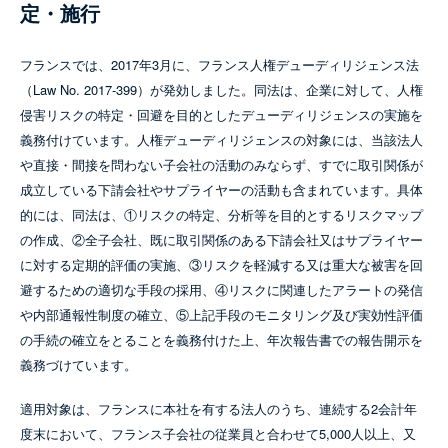
定・施行
フランスでは、2017年3月に、フランス人権デューディリジェンス法
（Law No. 2017-399）が発効しました。同法は、企業に対して、人権
侵害リスクの特定・回避を目的としたデューディリジェンスの実施を
義務付けています。人権デューディリジェンスの対象には、当該法人
や直接・間接を問わない子会社の活動のみならず、すでに取引関係が
成立している下請会社やサプライヤーの活動も含まれています。具体
的には、同法は、①リスクの特定、分析等を目的とするリスクマップ
の作成、②全子会社、既に取引関係のある下請会社又はサプライヤー
に対する定期的評価の実施、③リスクを軽減する又は重大な被害を回
避するための適切な手段の採用、④リスクに関連したアラートの発信
や内部通報性制度の確立、⑤上記手段のモニタリング及び実効性評価
の手続の確立をとることを義務付けた上、年次報告書での報告開示を
義務づけています。
適用対象は、フランスに本社を有する法人のうち、連続する2会計年
度末において、フランス子会社の従業員と合わせて5,000人以上、又