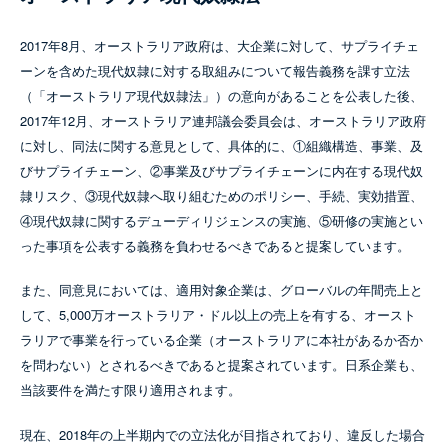
2017年8月、オーストラリア政府は、大企業に対して、サプライチェ
ーンを含めた現代奴隷に対する取組みについて報告義務を課す立法
（「オーストラリア現代奴隷法」）の意向があることを公表した後、
2017年12月、オーストラリア連邦議会委員会は、オーストラリア政府
に対し、同法に関する意見として、具体的に、①組織構造、事業、及
びサプライチェーン、②事業及びサプライチェーンに内在する現代奴
隷リスク、③現代奴隷へ取り組むためのポリシー、手続、実効措置、
④現代奴隷に関するデューディリジェンスの実施、⑤研修の実施とい
った事項を公表する義務を負わせるべきであると提案しています。
また、同意見においては、適用対象企業は、グローバルの年間売上と
して、5,000万オーストラリア・ドル以上の売上を有する、オースト
ラリアで事業を行っている企業（オーストラリアに本社があるか否か
を問わない）とされるべきであると提案されています。日系企業も、
当該要件を満たす限り適用されます。
現在、2018年の上半期内での立法化が目指されており、違反した場合