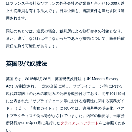
はフランス子会社及びフランス外子会社の従業員と合わせ10,000人以
上の従業員を有する法人です。日系企業も、当該要件を満たす限り適
用されます。
同法のもとでは、違反の場合、裁判所による執行命令の対象となり、
また、違反しなければ生じなかったであろう損害について、民事賠償
責任を負う可能性があります。
英国現代奴隷法
英国では、2015年3月26日、英国現代奴隷法（UK Modern Slavery
Act）が制定され、一定の企業に対し、サプライチェーン等における
現代奴隷防止のための取組みの公表を義務付けており、同年10月19日
に公表された「サプライチェーン等における透明性に関する実務ガイ
ド」（以下、「実務ガイド」）においては、適用基準の明確化、ベス
トプラクティスの例示等がなされていました。内容の概要は、当事務
所発行が2016年11月に発行した
クライアントアラート
をご参照くださ
い。