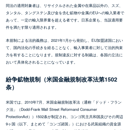
同法の適用対象者は、リサイクルされた金属や在庫品以外の、スズ、
タンタル、タングステン及び金を含む鉱物や金属のEUへの輸入業者で
あって、一定の輸入限界量を超える者です。日系企業も、当該適用要
件を満たす限り適用されます。
本規制による法的義務は、2021年1月から発効し、EU加盟諸国におい
て、国内法化の手続きを経ることなく、輸入事業者に対して法的拘束
力を有することになります。規制違反に対する制裁は、各国の立法に
おいて具体化されることになっています。
紛争鉱物規制（米国金融規制改革法第1502
条）
米国では、2010年7月、米国金融規制改革法（通称「ドッド・フラン
ク法」（Dodd-Frank Wall Street Reformand Consumer
ProtectionAct））1502条が制定され、コンゴ民主共和国及びその周辺
9ヶ国（以下、まとめて「コンゴ諸国」）における武装組織の資金源