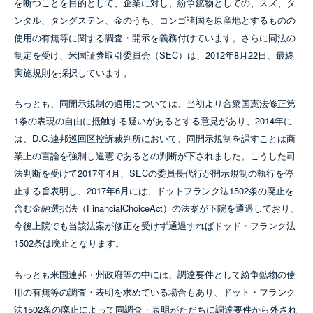
を断つことを目的として、企業に対し、紛争鉱物としての、スズ、タ
ンタル、タングステン、金のうち、コンゴ諸国を原産地とするものの
使用の有無等に関する調査・開示を義務付けています。さらに同法の
制定を受け、米国証券取引委員会（SEC）は、2012年8月22日、最終
実施規則を採択しています。
もっとも、同開示規制の適用については、当初より合衆国憲法修正第
1条の表現の自由に抵触する疑いがあるとする意見があり、2014年に
は、D.C.連邦巡回区控訴裁判所において、同開示規制を課すことは商
業上の言論を強制し違憲であるとの判断が下されました。こうした司
法判断を受けて2017年4月、SECの委員長代行が開示規制の執行を停
止する旨表明し、2017年6月には、ドットフランク法1502条の廃止を
含む金融選択法（FinancialChoiceAct）の法案が下院を通過しており、
今後上院でも当該法案が修正を受けず通過すればドッド・フランク法
1502条は廃止となります。
もっとも米国連邦・州政府等の中には、調達要件として紛争鉱物の使
用の有無等の調査・表明を求めている場合もあり、ドット・フランク
法1502条の廃止によって同調査・表明がただちに調達要件から外され