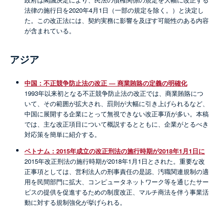
法律の施行日を2020年4月1日（一部の規定を除く。）と決定し
た。この改正法には、契約実務に影響を及ぼす可能性のある内容
が含まれている。
アジア
中国：不正競争防止法の改正 ― 商業賄賂の定義の明確化
1993年以来初となる不正競争防止法の改正では、商業賄賂につ
いて、その範囲が拡大され、罰則が大幅に引き上げられるなど、
中国に展開する企業にとって無視できない改正事項が多い。本稿
では、主な改正項目について概説するとともに、企業がとるべき
対応策を簡単に紹介する。
ベトナム：2015年成立の改正刑法の施行時期が2018年1月1日に
2015年改正刑法の施行時期が2018年1月1日とされた。重要な改
正事項としては、営利法人の刑事責任の是認、汚職関連規制の適
用を民間部門に拡大、コンピュータネットワーク等を通じたサー
ビスの提供を促進するための制度改正、マルチ商法を伴う事業活
動に対する規制強化が挙げられる。