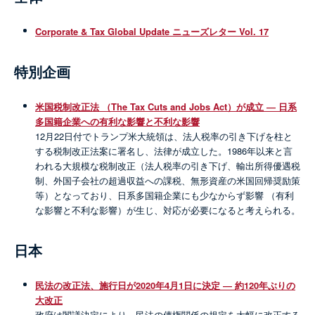
Corporate & Tax Global Update ニューズレター Vol. 17
特別企画
米国税制改正法 （The Tax Cuts and Jobs Act）が成立 ― 日系
多国籍企業への有利な影響と不利な影響
12月22日付でトランプ米大統領は、法人税率の引き下げを柱と
する税制改正法案に署名し、法律が成立した。1986年以来と言
われる大規模な税制改正（法人税率の引き下げ、輸出所得優遇税
制、外国子会社の超過収益への課税、無形資産の米国回帰奨励策
等）となっており、日系多国籍企業にも少なからず影響 （有利
な影響と不利な影響）が生じ、対応が必要になると考えられる。
日本
民法の改正法、施行日が2020年4月1日に決定 ― 約120年ぶりの
大改正
政府は閣議決定により、民法の債権関係の規定を大幅に改正する