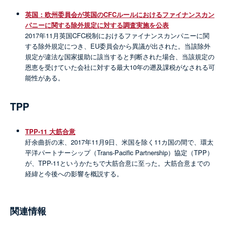
英国：欧州委員会が英国のCFCルールにおけるファイナンスカン
パニーに関する除外規定に対する調査実施を公表
2017年11月英国CFC税制におけるファイナンスカンパニーに関
する除外規定につき、EU委員会から異議が出された。当該除外
規定が違法な国家援助に該当すると判断された場合、当該規定の
恩恵を受けていた会社に対する最大10年の遡及課税がなされる可
能性がある。
TPP
TPP-11 大筋合意
紆余曲折の末、2017年11月9日、米国を除く11カ国の間で、環太
平洋パートナーシップ（Trans-Pacific Partnership）協定（TPP）
が、TPP-11というかたちで大筋合意に至った。大筋合意までの
経緯と今後への影響を概説する。
関連情報