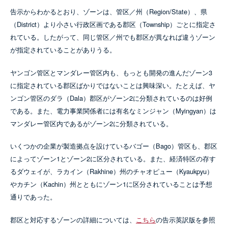
告示からわかるとおり、ゾーンは、管区／州（Region/State）、県
（District）より小さい行政区画である郡区（Township）ごとに指定さ
れている。したがって、同じ管区／州でも郡区が異なれば違うゾーン
が指定されていることがありうる。
ヤンゴン管区とマンダレー管区内も、もっとも開発の進んだゾーン3
に指定されている郡区ばかりではないことは興味深い。たとえば、ヤ
ンゴン管区のダラ（Dala）郡区がゾーン2に分類されているのは好例
である。また、電力事業関係者には有名なミンジャン（Myingyan）は
マンダレー管区内であるがゾーン2に分類されている。
いくつかの企業が製造拠点を設けているバゴー（Bago）管区も、郡区
によってゾーン1とゾーン2に区分されている。また、経済特区の存す
るダウェイが、ラカイン（Rakhine）州のチャオピュー（Kyaukpyu）
やカチン（Kachin）州とともにゾーン1に区分されていることは予想
通りであった。
郡区と対応するゾーンの詳細については、
こちら
の告示英訳版を参照