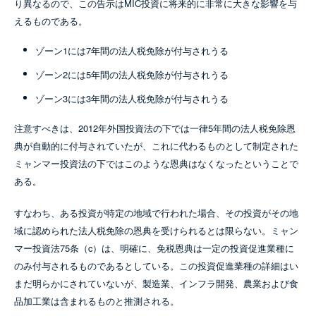
り異なるので、この告示はMIC投資に将来的に非常に大きな影響を与
えるものである。
ゾーン1には7年間の法人税免除が付与されうる
ゾーン2には5年間の法人税免除が付与されうる
ゾーン3には3年間の法人税免除が付与されうる
注意すべきは、2012年外国投資法の下では一律5年間の法人税免除恩
典が自動的に付与されていたが、これに代わるものとして制定された
ミャンマー投資法の下ではこのような恩典はなくなったということで
ある。
すなわち、ある投資が特定の地域で行われた場合、その投資がその地
域に認められた法人税免除の恩典を受けられるとは限らない。ミャン
マー投資法75条（c）は、明確に、免税恩典は一定の投資促進業種に
のみ付与されるものであるとしている。この投資促進業種の詳細はい
まだ明らかにされていないが、製造業、インフラ開発、農業および食
品加工業は含まれるものと推測される。