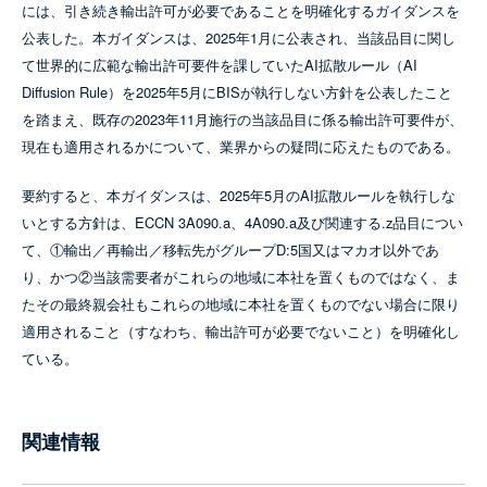
には、引き続き輸出許可が必要であることを明確化するガイダンスを
公表した。本ガイダンスは、2025年1月に公表され、当該品目に関し
て世界的に広範な輸出許可要件を課していたAI拡散ルール（AI
Diffusion Rule）を2025年5月にBISが執行しない方針を公表したこと
を踏まえ、既存の2023年11月施行の当該品目に係る輸出許可要件が、
現在も適用されるかについて、業界からの疑問に応えたものである。
要約すると、本ガイダンスは、2025年5月のAI拡散ルールを執行しな
いとする方針は、ECCN 3A090.a、4A090.a及び関連する.z品目につい
て、①輸出／再輸出／移転先がグループD:5国又はマカオ以外であ
り、かつ②当該需要者がこれらの地域に本社を置くものではなく、ま
たその最終親会社もこれらの地域に本社を置くものでない場合に限り
適用されること（すなわち、輸出許可が必要でないこと）を明確化し
ている。
関連情報