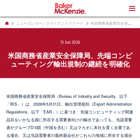
著書
ニューズレター／クライアントアラート
米国商務省産業安全保障局、先端コンピューティング輸出規制の継続を明確化
15 Jun 2026
米国商務省産業安全保障局、先端コンピ
ューティング輸出規制の継続を明確化
米国商務省産業安全保障局（Bureau of Industry and Security、以下
「BIS」）は、2026年5月31日、輸出管理規則（Export Administration
Regulations、以下「EAR」）に基づき、先端コンピューティング関連
品目をいかなる国に所在する需要者向けの輸出であっても、当該需要
者がグループD:5国（中国を含む）又はマカオに本社を置く企業であ
る場合、又は当該需要者の最終親会社がこれらの地域に所在する場合