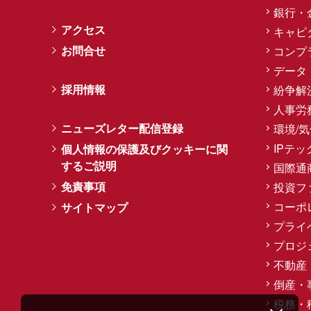
銀行・
アクセス
キャピ
お問合せ
コンプ
データ
採用情報
紛争解
人事労
ニューズレター配信登録
環境/
IPテッ
個人情報の保護及びクッキーに関
するご説明
国際通
免責事項
投資フ
コーポ
サイトマップ
プライ
プロジ
不動産
倒産・
税務・