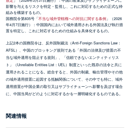
規定
」（2026年3月31日施行）：中国の産業及びサプライチェーンに
影響を与えるリスクを特定・監視し、これに対応するための正式な枠
組みを構築するもの。
国務院令第835号「
不当な域外管轄権への対抗に関する条例
」（2026
年4月7日施行）：中国国内において域外適用される外国法及び執行措
置を特定し、これに対応するための仕組みを具体化するもの。
上記2本の国務院令は、反外国制裁法（Anti‑Foreign Sanctions Law：
AFSL）、中国のブロッキング規則である「外国の法律及び措置の不
当な域外適用を阻止する規則」、「信頼できないエンティティリス
ト」（Unreliable Entities List：UEL）制度といった既存の法令と共に
運用されることになる。総合すると、外国の制裁、輸出管理やその他
の域外適用措置に起因する抵触関係について、その中でも特に、域外
適用措置が中国企業の取引又はサプライチェーンへ影響を及ぼす場合
に、中国当局がどのように対応するかを一層明確化するものである。
関連情報