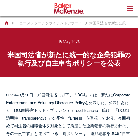
著書
ニューズレター／クライアントアラート
米国司法省が新たに統一的な企業犯罪の執行及び自主申告ポリシーを公表
15 May 2026
米国司法省が新たに統一的な企業犯罪の
執行及び自主申告ポリシーを公表
2026年3月10日、米国司法省（以下、「DOJ」）は、新たにCorporate
Enforcement and Voluntary Disclosure Policyを公表した。公表にあた
り、DOJ副長官トッド・ブランシュ（Todd Blanche）氏は、「DOJは
透明性（transparency）と公平性（fairness）を重視しており、今回初
めて司法省の組織全体を対象として策定した企業犯罪の執行方針は、
その一例です」と述べている。同ポリシーは、連邦犯罪をDOJに自主