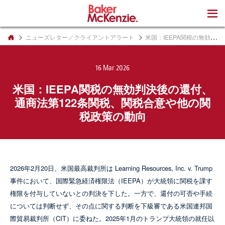
著書
ニューズレター／クライアントアラート
米国：IEEPA関税の無効判決後の還付、通商法第122条関税、関税合意や他の関税政策の動向
16 Mar 2026
米国：IEEPA関税の無効判決後の還付、
通商法第122条関税、関税合意や他の関
税政策の動向
2026年2月20日、米国最高裁判所は Learning Resources, Inc. v. Trump
事件において、国際緊急経済権限法（IEEPA）が大統領に関税を課す
権限を付与していないとの判決を下した。一方で、還付の可否や手続
については判断せず、その点に関する判断を下級審である米国連邦国
際貿易裁判所（CIT）に委ねた。2025年1月のトランプ大統領の就任以