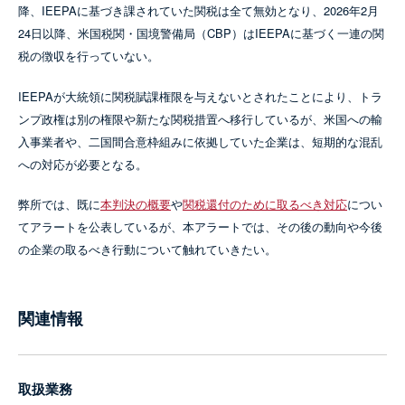
降、IEEPAに基づき課されていた関税は全て無効となり、2026年2月
24日以降、米国税関・国境警備局（CBP）はIEEPAに基づく一連の関
税の徴収を行っていない。
IEEPAが大統領に関税賦課権限を与えないとされたことにより、トラ
ンプ政権は別の権限や新たな関税措置へ移行しているが、米国への輸
入事業者や、二国間合意枠組みに依拠していた企業は、短期的な混乱
への対応が必要となる。
弊所では、既に
本判決の概要
や
関税還付のために取るべき対応
につい
てアラートを公表しているが、本アラートでは、その後の動向や今後
の企業の取るべき行動について触れていきたい。
関連情報
取扱業務