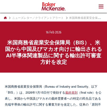
著書
ニューズレター／クライアントアラート
米国商務省産業安全保障局（BIS）、米国から中国及びマカオ向けに輸出されるAI半導体関連製品に関する輸出許可審査方針を改定
16 Feb 2026
米国商務省産業安全保障局（BIS）、米
国から中国及びマカオ向けに輸出される
AI半導体関連製品に関する輸出許可審査
方針を改定
米国商務省産業安全保障局（Bureau of Industry and Security、以下
「BIS」）は、2026年1月15日付で発効する
最終規則
（final rule）を公
表し、米国から中国及びマカオの最終需要者への特定の民生品である
先端半導体の輸出許可に関する審査方針を改定した。従来の「原則不