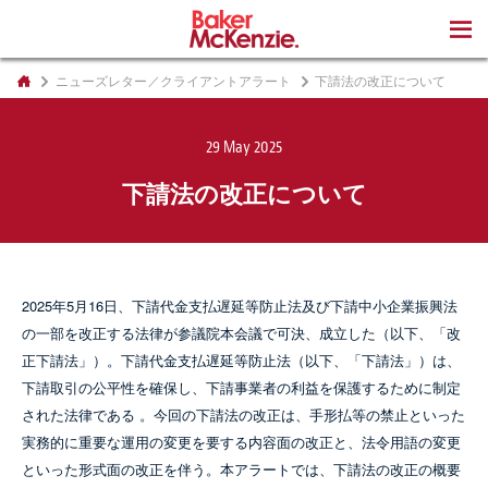
著書
ニューズレター／クライアントアラート
下請法の改正について
29 May 2025
下請法の改正について
2025年5月16日、下請代金支払遅延等防止法及び下請中小企業振興法
の一部を改正する法律が参議院本会議で可決、成立した（以下、「改
正下請法」）。下請代金支払遅延等防止法（以下、「下請法」）は、
下請取引の公平性を確保し、下請事業者の利益を保護するために制定
された法律である 。今回の下請法の改正は、手形払等の禁止といった
実務的に重要な運用の変更を要する内容面の改正と、法令用語の変更
といった形式面の改正を伴う。本アラートでは、下請法の改正の概要