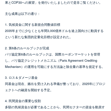
果とCOP30への展望」を発行いたしましたので是非ご覧ください。
主な成果は以下の通り：
1. 気候資金に関する新規合同数値目標
2035年までに少なくとも年間3,000億米ドルを途上国向けに動員する
という新たな集団的定量化目標が設定された。
2. 第6条のルールブックが完成
パリ協定第6条のルールブックは、国際カーボンマーケットを管理
し、パリ協定クレジットメカニズム（Paris Agreement Crediting
Mechanism）の運用を可能にする方法論と除去量の基準を規定する。
3. ロス＆ダメージ基金
同基金は現在、拠出を受け入れる準備が整っており、2025年にプロジ
ェクトへの融資を開始する予定。
4. 民間資金の重要な役割
多額の気候資金が必要であることから、民間セクターの資金を動員す