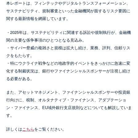
本レポートは、フィンテックやデジタルトランスフォーメーション、
サステナビリティ、規制審査といった金融機関が面するリスク要因に
関する最新情報を網羅しています。
・2025年は、サステナビリティに関連する訴訟や規制執行が、金融機
関の主要な係争事項のひとつとなる見込み。
・サイバー脅威の複雑さと規模は拡大し続け、業務、評判、信頼リス
クをもたらす。
・特にウクライナ戦争などの地政学的イベントをきっかけに急速に変
化する制裁状況は、銀行やファイナンシャルスポンサーが注視し続け
る必要がある。
また、アセットマネジメント、ファイナンシャルスポンサーや投資銀
行向けに、税制、オルタナティブ・ファイナンス、アダプテーショ
ン・ファイナンス、EU域外銀行支店規則などについても解説していま
す。
詳しくは
こちら
をご覧ください。