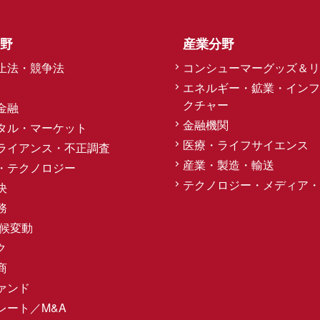
野
産業分野
止法・競争法
コンシューマーグッズ＆リ
エネルギー・鉱業・インフ
クチャー
金融
金融機関
タル・マーケット
医療・ライフサイエンス
ライアンス・不正調査
産業・製造・輸送
・テクノロジー
テクノロジー・メディア・
決
務
気候変動
ク
商
ァンド
レート／M&A