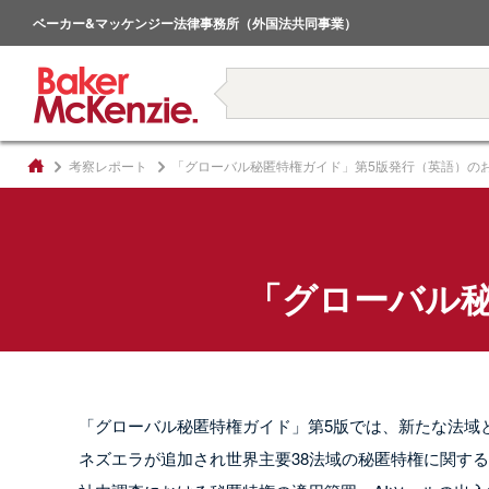
倒産・事業再生
ベーカー&マッケンジー法律事務所（外国法共同事業）
著書
考察レポート
「グローバル秘匿特権ガイド」第5版発行（英語）の
「グローバル
「グローバル秘匿特権ガイド」第5版では、新たな法域
ネズエラが追加され世界主要38法域の秘匿特権に関す