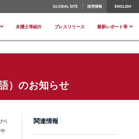
北米／ラテンアメリカ
GLOBAL SITE
採用情報
ENGLISH
ヨーロッパ
弁護士等紹介
プレスリリース
最新レポート等
語）のお知らせ
関連情報
びベ
応や