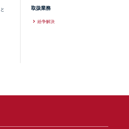
取扱業務
士と
紛争解決