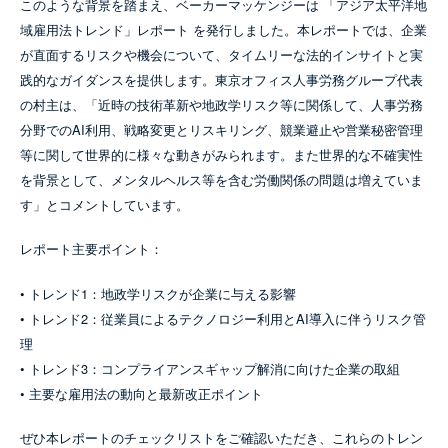
このような背景を踏まえ、ベーカーマッケンジーは 「アジア太平洋地
域雇用法トレンド」レポート を発行しました。本レポートでは、企業
が直面するリスクや機会について、タイムリーな法的インサイトと実
践的なガイダンスを提供します。東京オフィス人事労務グループ代表
の村主は、「近時の技術革新や地政学リスク等に関係して、人事労務
分野でのAI利用、戦略変更とリスキリング、競業避止や営業秘密管理
等に関して世界的に様々な動きがみられます。また世界的な不確実性
を背景として、メンタルヘルス等を含む労働関係の問題は増えていま
す」とコメントしています。
レポート主要ポイント：
• トレンド1：地政学リスクが企業に与える影響
• トレンド2：従業員によるテクノロジー利用とAI導入に伴うリスク管
理
• トレンド3：コンプライアンスギャップ解消に向けた企業の取組
• 主要な雇用法の動向と最新改正ポイント
ぜひ本レポートのチェックリストをご確認いただき、これらのトレン