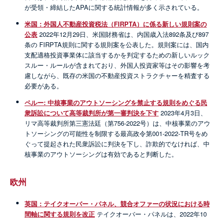
が受領・締結したAPAに関する統計情報が多く示されている。
米国：外国人不動産投資税法（FIRPTA）に係る新しい規則案の
公表
2022年12月29日、米国財務省は、内国歳入法892条及び897
条の FIRPTA規則に関する規則案を公表した。規則案には、国内
支配適格投資事業体に該当するかを判定するための新しいルック
スルー・ルールが含まれており、外国人投資家等はその影響を考
慮しながら、既存の米国の不動産投資ストラクチャーを精査する
必要がある。
ペルー: 中核事業のアウトソーシングを禁止する規則をめぐる民
衆訴訟について高等裁判所が第一審判決を下す
2023年4月3日、
リマ高等裁判所第三憲法廷（第756-2022号）は、中核事業のアウ
トソーシングの可能性を制限する最高政令第001-2022-TR号をめ
ぐって提起された民衆訴訟に判決を下し、詐欺的でなければ、中
核事業のアウトソーシングは有効であると判断した。
欧州
英国：テイクオーバー・パネル、競合オファーの状況における時
間軸に関する規則を改正
テイクオーバー・パネルは、2022年10