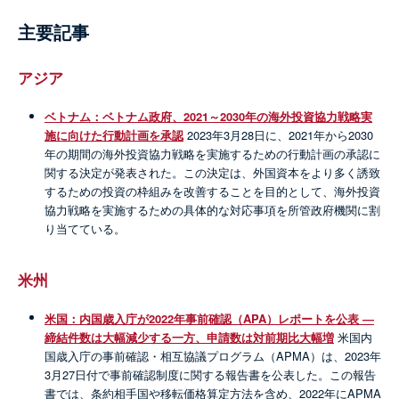
主要記事
アジア
ベトナム：ベトナム政府、2021～2030年の海外投資協力戦略実
施に向けた行動計画を承認
2023年3月28日に、2021年から2030
年の期間の海外投資協力戦略を実施するための行動計画の承認に
関する決定が発表された。この決定は、外国資本をより多く誘致
するための投資の枠組みを改善することを目的として、海外投資
協力戦略を実施するための具体的な対応事項を所管政府機関に割
り当てている。
米州
米国：内国歳入庁が2022年事前確認（APA）レポートを公表 ―
締結件数は大幅減少する一方、申請数は対前期比大幅増
米国内
国歳入庁の事前確認・相互協議プログラム（APMA）は、2023年
3月27日付で事前確認制度に関する報告書を公表した。この報告
書では、条約相手国や移転価格算定方法を含め、2022年にAPMA