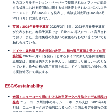
月のコンサルテーション・ペーパーで提案されたオファーが競合
する状況における時間軸に関する規則改正を含むレスポンスステ
ートメント（RS 2022/3）を発表し、当該規則改正は2023年5月
22日（月）に施行された。
英国：2023年春季予算案
2023年3月15日、2023年度春季予算案
が公表された。春季予算案では、Pillar 2の導入について言及され
ており、また、主権免税の取扱いの変更を行わない旨についても
触れられている。
ドイツ：条約濫用防止規則の改正 ― 初の適用事例を受けての実
務対応
2021年6月9日を発行日とするドイツの新たな条約濫用防
止規定は、主要目的テストを導入し、旧規定より厳しいものとな
っている。昨今の初の適用事例を鑑み、ドイツ源泉税の減免に係
る実務対応にて概説する。
ESG/Sustainability
米国：ニューヨーク州における改定版セクハラ防止モデル規程の
発表
ニューヨーク州知事のキャシー・ホークル氏は、2023年4月
11日、ニューヨーク州労働局によるセクハラ防止モデル規程の改