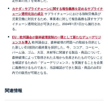
定作業の完了を発表した。
カナダ：サプライチェーンに関する報告義務を定めるサプライチ
ェーン透明化法の成立
サプライチェーンにおける強制労働及び
児童労働に対抗するため、事業者に対して報告義務を課すサプラ
イチェーン透明化法が可決された。2024年1月1日から施行され
る。
EU：欧州議会が森林破壊規制の一環として新たなデューデリジ
ェンスを導入
欧州議会は、森林破壊の問題への取組を目的とし
た新しいEU規則の最終案を採択した。牛、ココア、コーヒー、
パーム油、ゴム、大豆、木材等に関連する製品・商品について、
森林破壊によって取得された土地から生産されたものでないこと
を確認するための「デューデリジェンス」を実施することを企業
に義務付けるものであり、当該確認ができた製品・商品のみEU
内での販売が可能となる。
関連情報