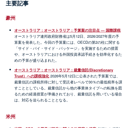
主要記事
豪州
オーストラリア：オーストラリア：予算案の注目点 — 国際課税
オーストラリア連邦政府財務省は5月12日、2026/2027年度の予
算案を発表した。今回の予算案には、OECDの第2の柱に関する
「サイド・バイ・サイド・パッケージ」を実施するための措置
や、オーストラリアにおける外国投資承認手続きを効率化するた
めの予算が盛り込まれた。
オーストラリア：オーストラリア：裁量信託(Discretionary
Trust）への課税強化
2026年5月12日に公表された予算案では、
裁量信託の課税所得に対して受託者レベルで30％の最低税率を課
すこととしている。裁量信託から他の事業体タイプへの転換を図
るための経過措置が準備されており、裁量信託を用いている場合
は、対応を迫られることとなる。
米州