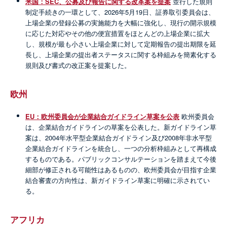
米国：SEC、公募及び報告に関する改革案を提案
並行した規則
制定手続きの一環として、2026年5月19日、証券取引委員会は、
上場企業の登録公募の実施能力を大幅に強化し、現行の開示規模
に応じた対応やその他の便宜措置をほとんどの上場企業に拡大
し、規模が最も小さい上場企業に対して定期報告の提出期限を延
長し、上場企業の提出者ステータスに関する枠組みを簡素化する
規則及び書式の改正案を提案した。
欧州
EU：欧州委員会が企業結合ガイドライン草案を公表
欧州委員会
は、企業結合ガイドラインの草案を公表した。新ガイドライン草
案は、2004年水平型企業結合ガイドライン及び2008年非水平型
企業結合ガイドラインを統合し、一つの分析枠組みとして再構成
するものである。パブリックコンサルテーションを踏まえて今後
細部が修正される可能性はあるものの、欧州委員会が目指す企業
結合審査の方向性は、新ガイドライン草案に明確に示されてい
る。
アフリカ