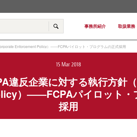
税務・移転価格
事務所紹介
取扱業務
サイト内検索
rate Enforcement Policy）――FCPAパイロット・プログラムの正式採用
15 Mar 2018
A違反企業に対する執行方針（FCPA
t Policy）――FCPAパイロ
採用