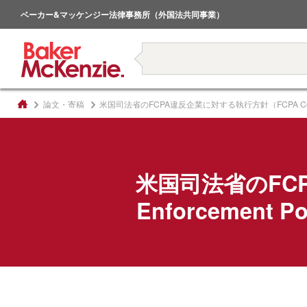
倒産・事業再生
ベーカー&マッケンジー法律事務所（外国法共同事業）
著書
論文・寄稿
米国司法省のFCPA違反企業に対する執行方針（FCPA Corpo
米国司法省のFCP
Enforcemen