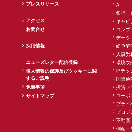
プレスリリース
AI
銀行・
アクセス
キャピ
お問合せ
コンプ
データ
採用情報
紛争解
人事労
ニューズレター配信登録
環境/
IPテッ
個人情報の保護及びクッキーに関
するご説明
国際通
免責事項
投資フ
コーポ
サイトマップ
プライ
プロジ
不動産
倒産・